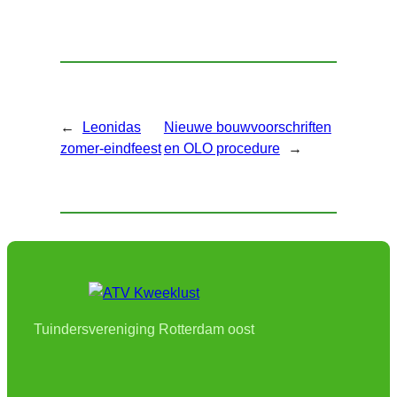
←
Leonidas
Nieuwe bouwvoorschriften
zomer-eindfeest
en OLO procedure
→
Tuindersvereniging Rotterdam oost