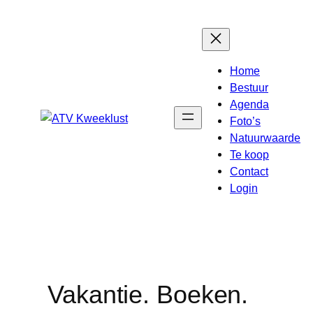
Ga
naar
de
inhoud
Home
Bestuur
Agenda
Foto’s
Natuurwaarde
Te koop
Contact
Login
Vakantie. Boeken.