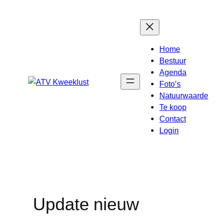
Ga
naar
de
inhoud
Home
Bestuur
Agenda
Foto’s
Natuurwaarde
Te koop
Contact
Login
Update nieuw