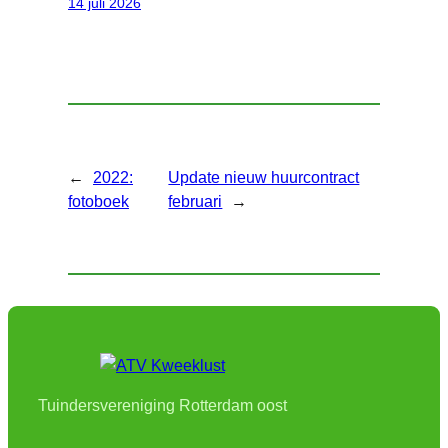
14 juli 2026
←
2022:
Update nieuw huurcontract
fotoboek
februari
→
Tuindersvereniging Rotterdam oost